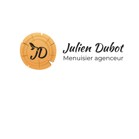
Précédent
Onglet précédent
Pose de lambris intérieur pour un chalet
à Arzon